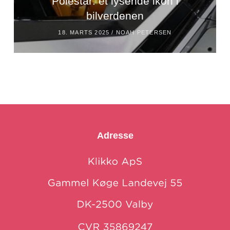
Polestar: et lysende ikon i
bilverdenen
18. MARTS 2025 /
NOAH PETERSEN
Adresse