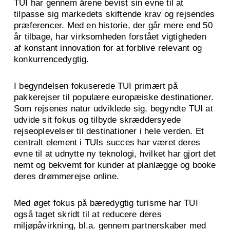
TUI har gennem årene bevist sin evne til at
tilpasse sig markedets skiftende krav og rejsendes
præferencer. Med en historie, der går mere end 50
år tilbage, har virksomheden forstået vigtigheden
af konstant innovation for at forblive relevant og
konkurrencedygtig.
I begyndelsen fokuserede TUI primært på
pakkerejser til populære europæiske destinationer.
Som rejsenes natur udviklede sig, begyndte TUI at
udvide sit fokus og tilbyde skræddersyede
rejseoplevelser til destinationer i hele verden. Et
centralt element i TUIs succes har været deres
evne til at udnytte ny teknologi, hvilket har gjort det
nemt og bekvemt for kunder at planlægge og booke
deres drømmerejse online.
Med øget fokus på bæredygtig turisme har TUI
også taget skridt til at reducere deres
miljøpåvirkning, bl.a. gennem partnerskaber med